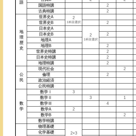
語
国語特講
2
古典特講
2
世界史A
2
世界史B
1科目選択
2
日本史A
地
日本史B
2
2
理
地理A
1科目選択
歴
地理B
2
史
世界史特講
2
日本史特講
2
地理特講
2
現代社会
2
公
倫理
2
民
政治経済
公民特講
数学Ⅰ
3
数学Ⅱ
3
1
数
数学Ⅲ
4
学
数学A
2
数学B
2
数学特講
物理基礎
化学基礎
2×3