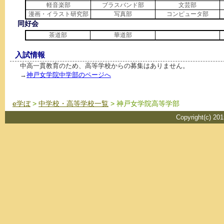
軽音楽部
ブラスバンド部
文芸部
漫画・イラスト研究部
写真部
コンピュータ部
同好会
茶道部
華道部
入試情報
中高一貫教育のため、高等学校からの募集はありません。
→
神戸女学院中学部のページへ
e学ぼ
>
中学校・高等学校一覧
> 神戸女学院高等学部
Copyright(c) 20