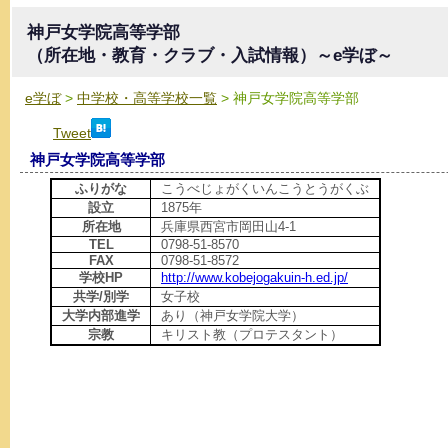
神戸女学院高等学部
（所在地・教育・クラブ・入試情報）～e学ぼ～
e学ぼ
>
中学校・高等学校一覧
> 神戸女学院高等学部
Tweet
神戸女学院高等学部
ふりがな
こうべじょがくいんこうとうがくぶ
設立
1875年
所在地
兵庫県西宮市岡田山4-1
TEL
0798-51-8570
FAX
0798-51-8572
学校HP
http://www.kobejogakuin-h.ed.jp/
共学/別学
女子校
大学内部進学
あり（神戸女学院大学）
宗教
キリスト教（プロテスタント）