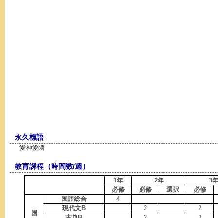
永久標語
愛神愛隣
教育課程（時間数/週）
1年
2年
3
必修
必修
選択
必修
国語総合
4
現代文B
2
2
国
古典B
2
2