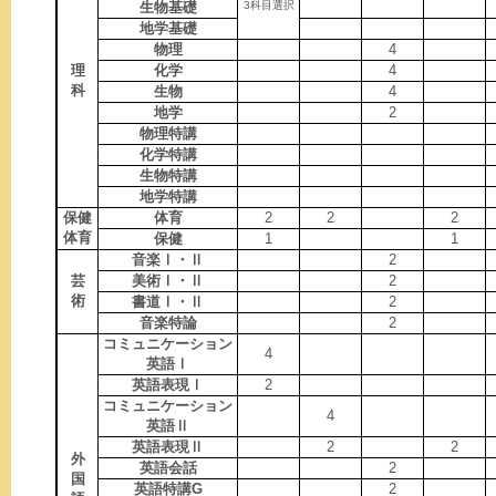
生物基礎
3科目選択
地学基礎
物理
4
理
化学
4
科
生物
4
地学
2
物理特講
化学特講
生物特講
地学特講
保健
体育
2
2
2
体育
保健
1
1
音楽Ⅰ・Ⅱ
2
芸
美術Ⅰ・Ⅱ
2
術
書道Ⅰ・Ⅱ
2
音楽特論
2
コミュニケーション
4
英語Ⅰ
英語表現Ⅰ
2
コミュニケーション
4
英語Ⅱ
英語表現Ⅱ
2
2
外
英語会話
2
国
英語特講G
2