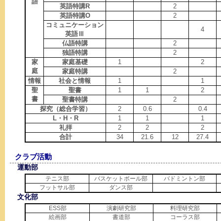
語
英語特講R
2
英語特講O
2
コミュニケーション
4
英語Ⅲ
仏語特講
2
独語特講
2
家
家庭基礎
1
2
庭
家庭特講
2
情報
社会と情報
1
1
聖
聖書
1
1
2
書
聖書特講
2
探究（総合学習）
2
0.6
0.4
L・H・R
1
1
1
礼拝
2
2
2
合計
34
21.6
12
27.4
クラブ活動
運動部
テニス部
バスケットボール部
バドミントン部
フットサル部
ダンス部
文化部
ESS部
演劇研究部
料理研究部
絵画部
書道部
コーラス部