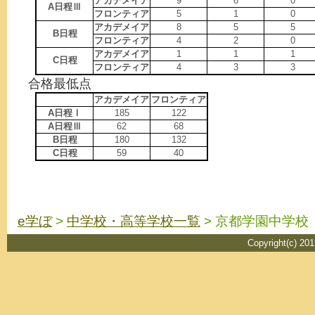
アカデメイア
9
6
0
A日程Ⅲ
フロンティア
5
1
0
アカデメイア
8
5
5
B日程
フロンティア
4
2
0
アカデメイア
1
1
1
C日程
フロンティア
4
3
3
合格最低点
アカデメイア
フロンティア
A日程Ⅰ
185
122
A日程Ⅲ
62
68
B日程
180
132
C日程
59
40
e学ぼ
>
中学校・高等学校一覧
> 京都学園中学校
Copyright(c) 20