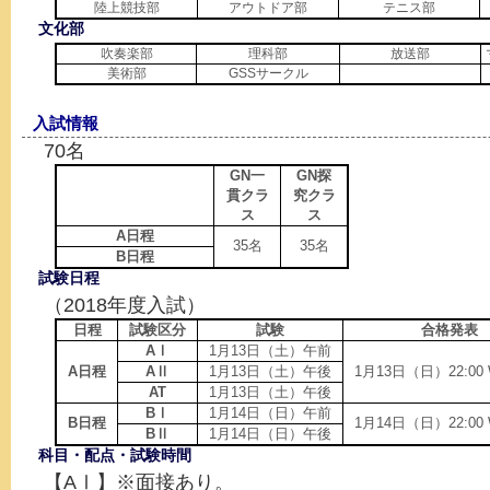
陸上競技部
アウトドア部
テニス部
文化部
吹奏楽部
理科部
放送部
美術部
GSSサークル
入試情報
70名
GN一
GN探
貫クラ
究クラ
ス
ス
A日程
35名
35名
B日程
試験日程
（2018年度入試）
日程
試験区分
試験
合格発表
AⅠ
1月13日（土）午前
A日程
AⅡ
1月13日（土）午後
1月13日（日）22:00
AT
1月13日（土）午後
BⅠ
1月14日（日）午前
B日程
1月14日（日）22:00
BⅡ
1月14日（日）午後
科目・配点・試験時間
【AⅠ】※面接あり。