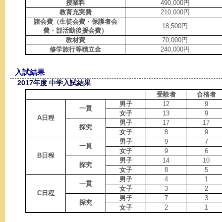
授業料
490,000円
教育充実費
210,000円
諸会費（生徒会費・保護者会
18,500円
費・部活動後援会費）
教材費
70,000円
修学旅行等積立金
240,000円
入試結果
2017年度 中学入試結果
受験者
合格者
男子
12
9
一貫
女子
13
9
A日程
男子
17
17
探究
女子
8
9
男子
9
7
一貫
女子
9
6
B日程
男子
14
10
探究
女子
8
5
男子
4
1
一貫
女子
3
2
C日程
男子
7
3
探究
女子
2
1