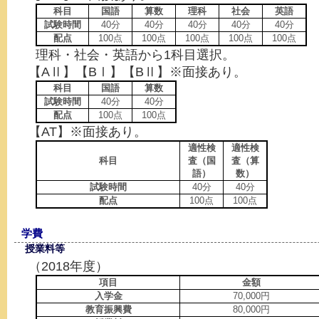
科目
国語
算数
理科
社会
英語
試験時間
40分
40分
40分
40分
40分
配点
100点
100点
100点
100点
100点
理科・社会・英語から1科目選択。
【AⅡ】【BⅠ】【BⅡ】※面接あり。
科目
国語
算数
試験時間
40分
40分
配点
100点
100点
【AT】※面接あり。
適性検
適性検
科目
査（国
査（算
語）
数）
試験時間
40分
40分
配点
100点
100点
学費
授業料等
（2018年度）
項目
金額
入学金
70,000円
教育振興費
80,000円