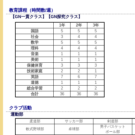
教育課程（時間数/週）
【GN一貫クラス】【GN探究クラス】
1年
2年
3年
国語
5
5
5
社会
3
4
4
数学
5
5
5
理科
4
4
4
音楽
1
1
1
美術
1
1
1
保健体育
3
3
3
技術家庭
2
2
1
英語
7
6
7
道徳
1
1
1
総合学習
2
2
2
合計
36
36
36
クラブ活動
運動部
柔道部
サッカー部
剣道部
男子バスケット
軟式野球部
卓球部
ボール部