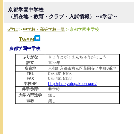
京都学園中学校
（所在地・教育・クラブ・入試情報）～e学ぼ～
e学ぼ
>
中学校・高等学校一覧
> 京都学園中学校
Tweet
京都学園中学校
ふりがな
きょうとがくえんちゅうがっこう
設立
1925年
所在地
京都府京都市右京区花園寺ノ中町8番地
TEL
075-461-5105
FAX
075-461-5138
学校HP
http://jhs-kyotogakuen.com/
共学/別学
共学校
大学内部進学
無し
宗教
無し