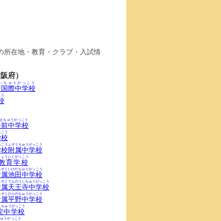
の所在地・教育・クラブ・入試情
大阪府）
いちゅうがっこう
ン国際中学校
こう
校
えちゅうがっこう
手前中学校
っこう
学校
っこうふぞくちゅうがっこう
学校附属中学校
きょういくがっこう
教育学校
ふぞくいけだちゅうがっこう
附属池田中学校
ふぞくてんのうじちゅうがっこう
附属天王寺中学校
ふぞくひらのちゅうがっこう
附属平野中学校
んちゅうがっこう
院中学校
ゅうがっこう