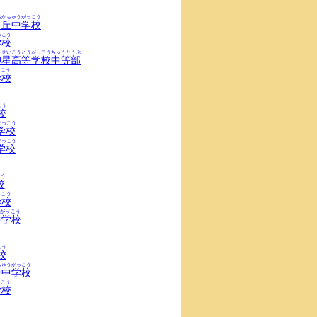
おかちゅうがっこう
ヶ丘中学校
っこう
学校
うせいこうとうがっこうちゅうとうぶ
仰星高等学校中等部
っこう
学校
こう
校
がっこう
学校
がっこう
学校
こう
校
こう
学校
がっこう
中学校
こう
校
ちゅうがっこう
中中学校
っこう
学校