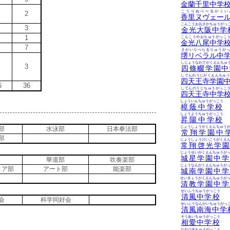
金蘭千里中学
こうりぬべーるがくい
2
香里ヌヴェー
こんこうおおさかちゅうがっ
3
金光大阪中学
1
こんこうやおちゅうがっこ
金光八尾中学
7
さかいりべらるりゅうがっ
堺リベラル中
しじょうなわてがくえんちゅ
3
四條畷学園中
してんのうじがくえんちゅう
四天王寺学園
6
36
してんのうじちゅうがっこ
四天王寺中学
しょういんちゅうがっこう
樟蔭中学校
しょうようちゅうがっこう
昇陽中学校
じょうしょうがくえんちゅう
部
水泳部
日本拳法部
常翔学園中
部
じょうしょうけいこうがくえ
常翔啓光学
じょうせいがくえんちゅうが
城星学園中学
華道部
吹奏楽部
じょうなんがくえんちゅうが
ィア部
アート部
能楽部
城南学園中学
せいきょうがくえんちゅうが
清教学園中学
せいふうちゅうがっこう
清風中学校
会
科学同好会
せいふうなんかいちゅうがっ
清風南海中学
そうあいちゅうがっこう
相愛中学校
たかつきちゅうがっこう