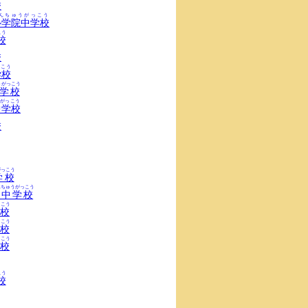
校
んちゅうがっこう
ル学院中学校
こう
校
う
校
こう
学校
うがっこう
学校
がっこう
中学校
う
校
がっこう
学校
んちゅうがっこう
園中学校
っこう
校
っこう
校
っこう
校
こう
校