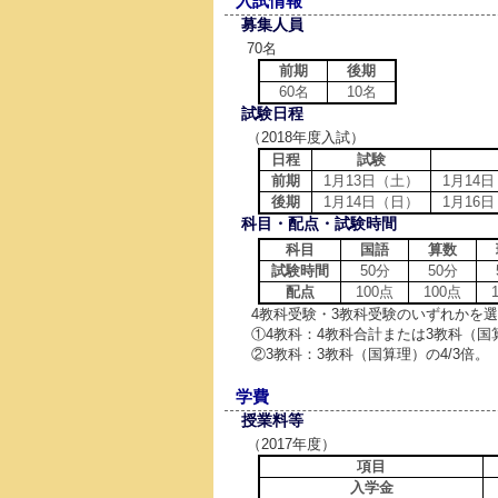
入試情報
募集人員
70名
前期
後期
60名
10名
試験日程
（2018年度入試）
日程
試験
前期
1月13日（土）
1月14日
後期
1月14日（日）
1月16日
科目・配点・試験時間
科目
国語
算数
試験時間
50分
50分
配点
100点
100点
4教科受験・3教科受験のいずれかを
①4教科：4教科合計または3教科（国
②3教科：3教科（国算理）の4/3倍。
学費
授業料等
（2017年度）
項目
入学金