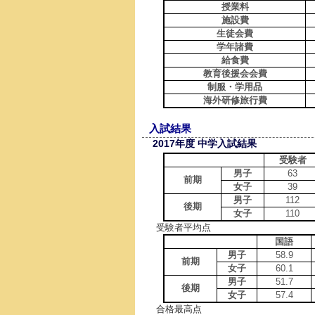
授業料
施設費
生徒会費
学年諸費
給食費
教育後援会会費
制服・学用品
海外研修旅行費
入試結果
2017年度 中学入試結果
受験者
男子
63
前期
女子
39
男子
112
後期
女子
110
受験者平均点
国語
男子
58.9
前期
女子
60.1
男子
51.7
後期
女子
57.4
合格最高点