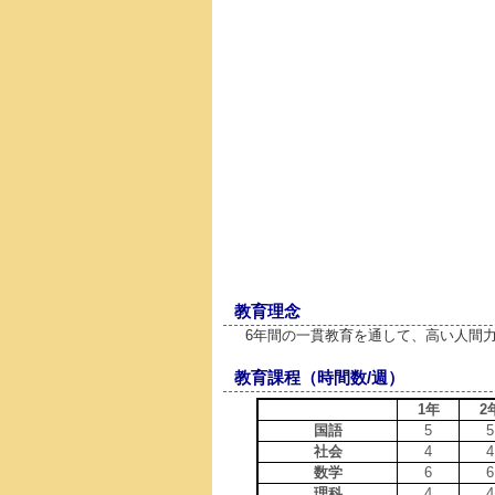
教育理念
6年間の一貫教育を通して、高い人間
教育課程（時間数/週）
1年
2
国語
5
5
社会
4
4
数学
6
6
理科
4
4