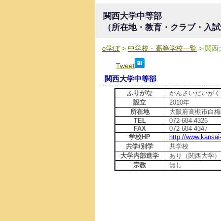
関西大学中等部
（所在地・教育・クラブ・入試
e学ぼ
>
中学校・高等学校一覧
> 関
Tweet
関西大学中等部
ふりがな
かんさいだいがく
設立
2010年
所在地
大阪府高槻市白梅
TEL
072-684-4326
FAX
072-684-4347
学校HP
http://www.kansai-
共学/別学
共学校
大学内部進学
あり（関西大学）
宗教
無し