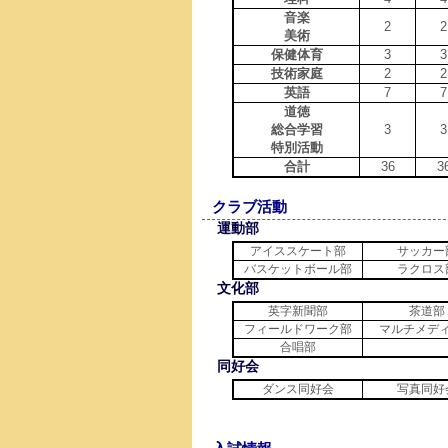
音楽
2
2
美術
保健体育
3
3
技術家庭
2
2
英語
7
7
道徳
総合学習
3
3
特別活動
合計
36
3
クラブ活動
運動部
アイススケート部
サッカー
バスケットボール部
ラクロス
文化部
英字新聞部
茶道部
フィールドワーク部
マルチメデ
合唱部
同好会
ダンス同好会
写真同好