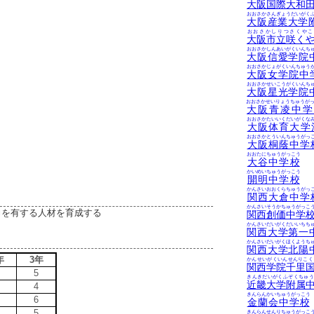
大阪国際大和
おおさかさんぎょうだいがく
大阪産業大学
おおさかしりつさくやこ
大阪市立咲く
おおさかしんあいがくいんち
大阪信愛学院
おおさかじょがくいんちゅう
大阪女学院中
おおさかせいこうがくいんち
大阪星光学院
おおさかせいりょうちゅうが
大阪青凌中学
おおさかたいいくだいがくな
大阪体育大学
おおさかとういんちゅうがっ
大阪桐蔭中学
おおたにちゅうがっこう
大谷中学校
かいめいちゅうがっこう
開明中学校
かんさいおおくらちゅうがっ
関西大倉中学
かんさいそうかちゅうがっこ
力を有する人材を育成する
関西創価中学
かんさいだいがくだいいちち
関西大学第一
かんさいだいがくほくようち
関西大学北陽
年
3年
かんせいがくいんせんりこく
関西学院千里
5
きんきだいがくふぞくちゅう
近畿大学附属
4
きんらんかいちゅうがっこう
6
金蘭会中学校
5
きんらんせんりちゅうがっこ