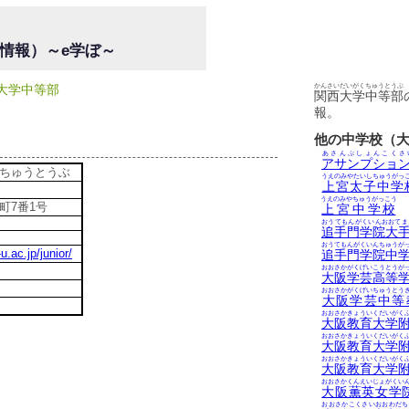
情報）～e学ぼ～
西大学中等部
かんさいだいがくちゅうとうぶ
関西大学中等部
報。
他の中学校（
あさんぷしょんこくさ
アサンプショ
ちゅうとうぶ
うえのみやたいしちゅうがっ
上宮太子中学
うえのみやちゅうがっこう
町7番1号
上宮中学校
おうてもんがくいんおおてま
追手門学院大
おうてもんがくいんちゅうが
u.ac.jp/junior/
追手門学院中
おおさかがくげいこうとうが
大阪学芸高等
おおさかがくげいちゅうとう
大阪学芸中等
おおさかきょういくだいがく
大阪教育大学
おおさかきょういくだいがく
大阪教育大学
おおさかきょういくだいがく
大阪教育大学
おおさかくんえいじょがくい
大阪薫英女学
おおさかこくさいおおわだち