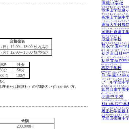
高槻中学校
てづかやまがくいんいずみが
帝塚山学院泉
てづかやまがくいんちゅうが
帝塚山学院中
とうかいだいがくふぞくぎょ
東海大学付属
どうししゃこうりちゅうが
同志社香里中
なにわちゅうがっこう
浪速中学校
合格発表
はごろもがくえんちゅうがっ
羽衣学園中学
（日）12:00～13:00 校内掲示
はつしばとんだばやしちゅう
（火）12:00～13:00 校内掲示
初芝富田林中
はつしばりつめいかんちゅう
初芝立命館中
理科
社会
ばいかちゅうがっこう
梅花中学校
50分
50分
ぴーえるがくえんちゅうがっ
PL学園中学
100点
100点
ぷーるがくいんちゅうがっ
選択。
プール学院中
算理または国算社）の4/3倍のいずれか高い方。
みのおじゆうがくえんちゅう
箕面自由学園
めいせいちゅうがっこう
明星中学校
ももやまがくいんちゅうがっ
桃山学院中学
りせいしゃがくえんとよなか
履正社学園豊
わせだせつりょうちゅうが
早稲田摂陵中
金額
200,000円