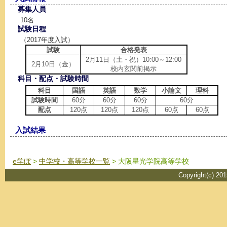
募集人員
10名
試験日程
（2017年度入試）
試験
合格発表
2月11日（土・祝）10:00～12:00
2月10日（金）
校内玄関前掲示
科目・配点・試験時間
科目
国語
英語
数学
小論文
理科
試験時間
60分
60分
60分
60分
配点
120点
120点
120点
60点
60点
入試結果
e学ぼ
>
中学校・高等学校一覧
> 大阪星光学院高等学校
Copyright(c) 20