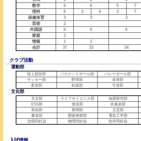
数学
6
6
5
7
理科
6
3
6
3
7
保健体育
3
3
3
芸術
2
外国語
6
6
6
家庭
2
情報
1
1
合計
37
33
34
クラブ活動
運動部
陸上競技部
バスケットボール部
バレーボール部
サッカー部
野球部
卓球部
柔道部
剣道部
弓道部
文化部
天文部
ライフサイエンス部
地歴研究部
ESS部
放送部
吹奏楽部
美術部
新聞部
文芸部
書道部
囲碁将棋部
電気工学部
合唱同好会
物理同好会
化学同好会
入試情報