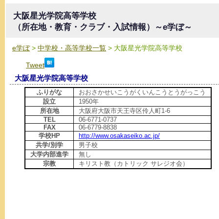
大阪星光学院高等学校
（所在地・教育・クラブ・入試情報）～e学ぼ～
e学ぼ
>
中学校・高等学校一覧
> 大阪星光学院高等学校
Tweet
大阪星光学院高等学校
ふりがな
おおさかせいこうがくいんこうとうがっこう
設立
1950年
所在地
大阪府大阪市天王寺区伶人町1-6
TEL
06-6771-0737
FAX
06-6779-8838
学校HP
http://www.osakaseiko.ac.jp/
共学/別学
男子校
大学内部進学
無し
宗教
キリスト教（カトリック サレジオ会）