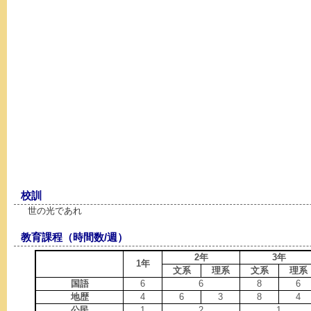
校訓
世の光であれ
教育課程（時間数/週）
2年
3年
1年
文系
理系
文系
理系
国語
6
6
8
6
地歴
4
6
3
8
4
公民
1
2
1